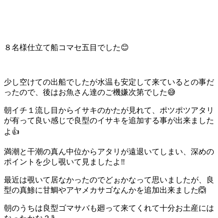
８名様仕立て船コマセ五目でした😊
少し空けての出船でしたが水温も安定して来ているとの事だ
ったので、後はお魚さん達のご機嫌次第でした😅
朝イチ１流し目からイサキのかたが見れて、ポツポツアタリ
が有って良い感じで良型のイサキを追加する事が出来ました
よ👍
満潮と干潮の真ん中位からアタリが遠退いてしまい、深めの
ポイントを少し覗いて見ましたよ‼️
最近は覗いて居なかったのでどぉかなって思いましたが、良
型の真鯵に甘鯛やアヤメカサゴなんかを追加出来ました🙆
朝のうちは良型ゴマサバも廻って来てくれて十分お土産には