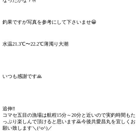
なったかな？🫰
釣果ですが写真を参考にして下さいませ😀
水温21.3℃〜22.2℃薄濁り大潮
いつも感謝です🙏
追伸‼️
コマセ五目の漁場は航程15分～20分と近いので実釣時間もた
っぷり楽しんで頂けると思います🙇今後共愛昌丸を宜しくお
願い致します＼(^o^)／