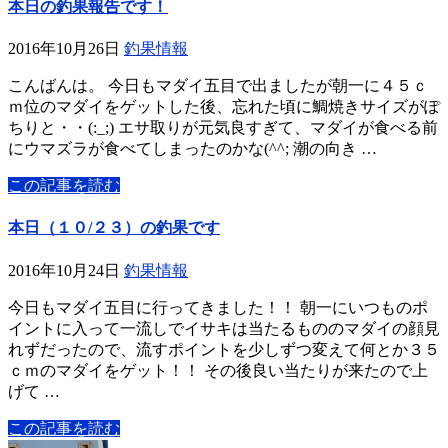
本日の釣果報告です！
2016年10月26日
釣果情報
こんばんは。 今日もマダイ五目で出ましたが朝一に４５ｃ
ｍ位のマダイをゲットした後、忘れた頃に鯛焼きサイズがぽ
ちりと・・(:_;) エサ取りが元気良すぎて、マダイが食べる前
にウマズラが食べてしまったのかな(^^; 潮の向き …
この記事を読む
本日（１０/２３）の釣果です
2016年10月24日
釣果情報
今日もマダイ五目に行ってきました！！ 朝一にいつものポ
イントに入って一流しでイサキは当たるもののマダイの顔見
れずだったので、流すポイントを少しずつ変えて何とか３５
ｃｍのマダイをゲット！！ その後良い当たりが来たので上
げて …
この記事を読む