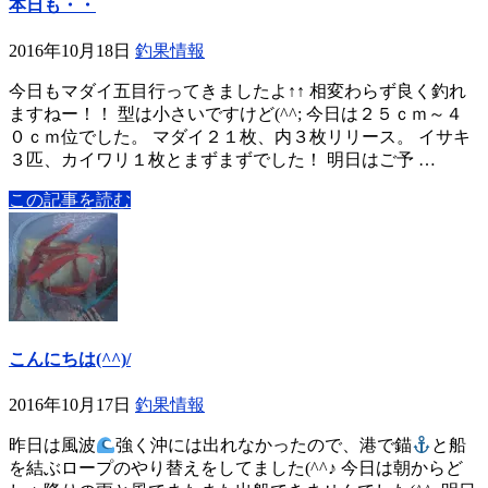
本日も・・
2016年10月18日
釣果情報
今日もマダイ五目行ってきましたよ↑↑ 相変わらず良く釣れ
ますねー！！ 型は小さいですけど(^^; 今日は２５ｃｍ～４
０ｃｍ位でした。 マダイ２１枚、内３枚リリース。 イサキ
３匹、カイワリ１枚とまずまずでした！ 明日はご予 …
この記事を読む
こんにちは(^^)/
2016年10月17日
釣果情報
昨日は風波
強く沖には出れなかったので、港で錨
と船
を結ぶロープのやり替えをしてました(^^♪ 今日は朝からど