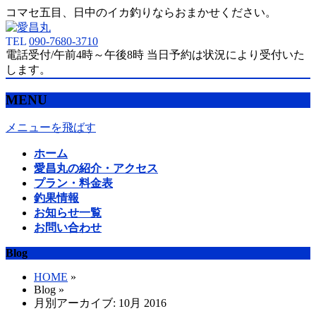
コマセ五目、日中のイカ釣りならおまかせください。
TEL
090-7680-3710
電話受付/午前4時～午後8時 当日予約は状況により受付いた
します。
MENU
メニューを飛ばす
ホーム
愛昌丸の紹介・アクセス
プラン・料金表
釣果情報
お知らせ一覧
お問い合わせ
Blog
HOME
»
Blog »
月別アーカイブ: 10月 2016