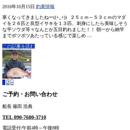
2016年10月15日
釣果情報
寒くなってきましたねー((+_+)) ２５ｃｍ～５３ｃｍのマダ
イを２６匹と良型イサキを１３匹、刺身にしたら美味しそう
な平ソウダ等々なんとか五目釣れました！！ 朝一から納竿
までポツポツあたっている感じで楽しめ …
この記事を読む
1
2
»
ご予約・お問い合わせ
船長 篠田 浩典
TEL 090-7680-3710
電話受付/午前4時～午後8時