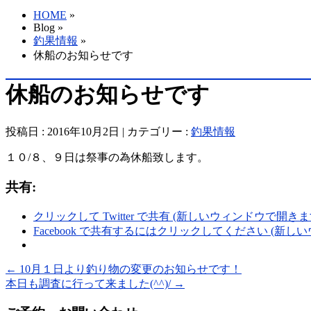
HOME
»
Blog »
釣果情報
»
休船のお知らせです
休船のお知らせです
投稿日 : 2016年10月2日 | カテゴリー :
釣果情報
１０/８、９日は祭事の為休船致します。
共有:
クリックして Twitter で共有 (新しいウィンドウで開きま
Facebook で共有するにはクリックしてください (新し
←
10月１日より釣り物の変更のお知らせです！
本日も調査に行って来ました(^^)/
→