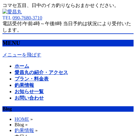
コマセ五目、日中のイカ釣りならおまかせください。
TEL
090-7680-3710
電話受付/午前4時～午後8時 当日予約は状況により受付いた
します。
MENU
メニューを飛ばす
ホーム
愛昌丸の紹介・アクセス
プラン・料金表
釣果情報
お知らせ一覧
お問い合わせ
Blog
HOME
»
Blog »
釣果情報
»