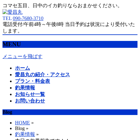
コマセ五目、日中のイカ釣りならおまかせください。
TEL
090-7680-3710
電話受付/午前4時～午後8時 当日予約は状況により受付いた
します。
MENU
メニューを飛ばす
ホーム
愛昌丸の紹介・アクセス
プラン・料金表
釣果情報
お知らせ一覧
お問い合わせ
Blog
HOME
»
Blog »
釣果情報
»