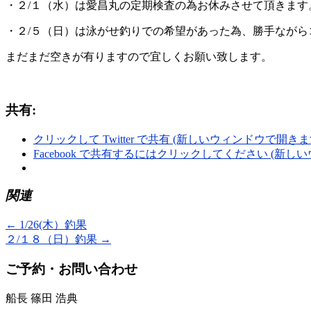
・２/１（水）は愛昌丸の定期検査の為お休みさせて頂きます
・２/５（日）は泳がせ釣りでの希望があった為、勝手なが
まだまだ空きが有りますので宜しくお願い致します。
共有:
クリックして Twitter で共有 (新しいウィンドウで開きま
Facebook で共有するにはクリックしてください (新し
関連
←
1/26(木）釣果
２/１８（日）釣果
→
ご予約・お問い合わせ
船長 篠田 浩典