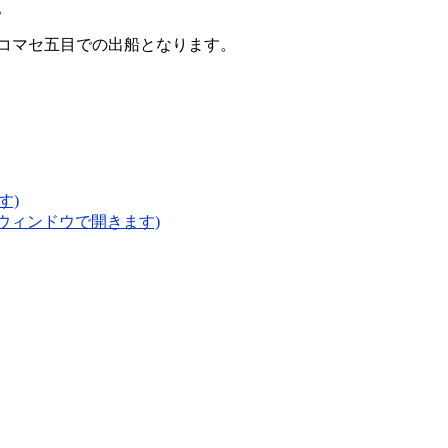
。
らコマセ五目での出船となります。
す)
いウィンドウで開きます)