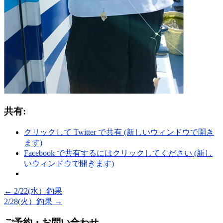
共有:
クリックして Twitter で共有 (新しいウィンドウで開き
ます)
Facebook で共有するにはクリックしてください (新し
いウィンドウで開きます)
←
2/22(水）釣果
2/28(火）釣果
→
ご予約・お問い合わせ