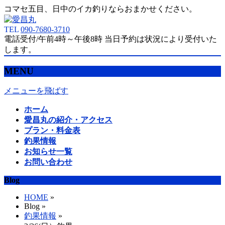
コマセ五目、日中のイカ釣りならおまかせください。
TEL
090-7680-3710
電話受付/午前4時～午後8時 当日予約は状況により受付いた
します。
MENU
メニューを飛ばす
ホーム
愛昌丸の紹介・アクセス
プラン・料金表
釣果情報
お知らせ一覧
お問い合わせ
Blog
HOME
»
Blog »
釣果情報
»