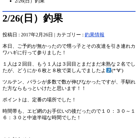
2/26(日）釣果
2/26(日）釣果
投稿日 : 2017年2月26日 | カテゴリー :
釣果情報
本日、ご予約が無かったので甥っ子とその友達を引き連れカ
ワハギに行って参りました！
１人は２回目、もう１人は３回目とまだまだ未熟な２名でし
たが、どうにか６枚と８枚で楽しんでましたよ
(*‘∀‘)
ツルテン、バラシが多数で数が伸びなかったですが、手馴れ
た方ならもっといけたと思います！！
ポイントは、定番の場所でした！
時間帯も、エビ網のお手伝いの後だったので１０：３０～１
６：３０と中途半端な時間でした！