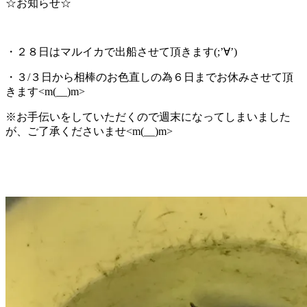
☆お知らせ☆
・２８日はマルイカで出船させて頂きます(;’∀’)
・３/３日から相棒のお色直しの為６日までお休みさせて頂
きます<m(__)m>
※お手伝いをしていただくので週末になってしまいました
が、ご了承くださいませ<m(__)m>