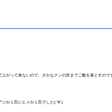
上がって来ないので、さかなクンの所までご飯を落とすのですが
が１匹にヒメが１匹でした(;’∀’)