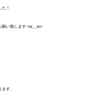
した！
致します<m(__)m>
ります。