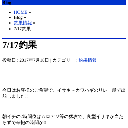
Blog
HOME
»
Blog »
釣果情報
»
7/17釣果
7/17釣果
投稿日 : 2017年7月18日 | カテゴリー :
釣果情報
今日はお客様のご希望で、イサキ～カワハギのリレー船で出
船しました‼️
朝イチの2時間位はムロアジ等の猛攻で、良型イサキが当た
らずで辛抱の時間が‼️