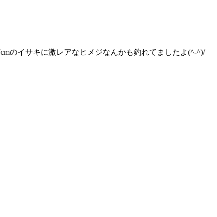
7cmのイサキに激レアなヒメジなんかも釣れてましたよ(^-^)/