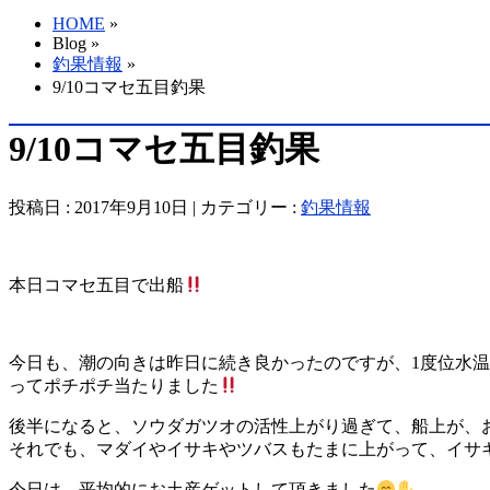
HOME
»
Blog »
釣果情報
»
9/10コマセ五目釣果
9/10コマセ五目釣果
投稿日 : 2017年9月10日 | カテゴリー :
釣果情報
本日コマセ五目で出船
今日も、潮の向きは昨日に続き良かったのですが、1度位水
ってポチポチ当たりました
後半になると、ソウダガツオの活性上がり過ぎて、船上が、
それでも、マダイやイサキやツバスもたまに上がって、イサ
今日は、平均的にお土産ゲットして頂きました