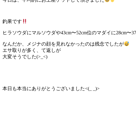
釣果です
ヒラソウダにマルソウダや43cm〜52cm位のマダイに28cm〜3
なんだか、メジナの顔を見れなかったのは残念でしたが
エサ取りが多く、て返しが
大変そうでした(>_<)
本日も本当にありがとうございました<(_ _)>