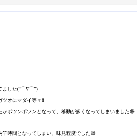
した(“⌒∇⌒”)
ツオにマダイ等々‼️
たがポツンポツンとなって、移動が多くなってしまいました😅
竿時間となってしまい、味見程度でした😅