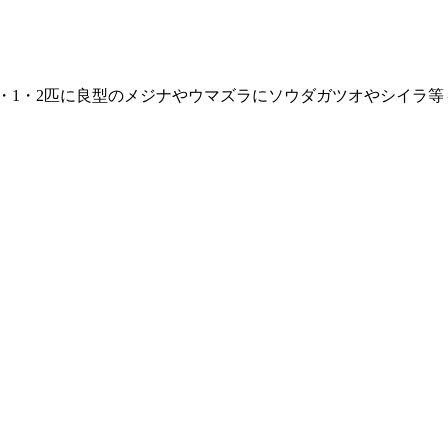
マダイを1・1・2匹に良型のメジナやウマズラにソウダガツオやシイ