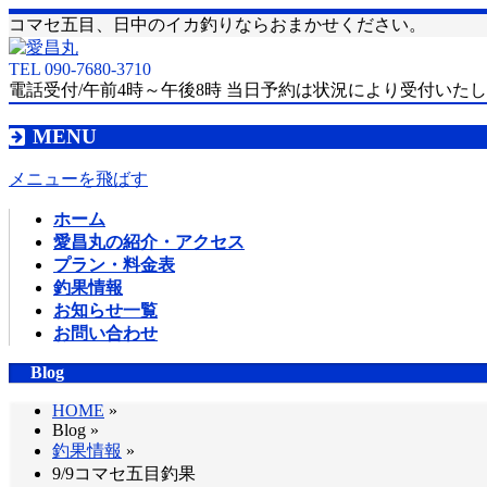
コマセ五目、日中のイカ釣りならおまかせください。
TEL 090-7680-3710
電話受付/午前4時～午後8時 当日予約は状況により受付いた
MENU
メニューを飛ばす
ホーム
愛昌丸の紹介・アクセス
プラン・料金表
釣果情報
お知らせ一覧
お問い合わせ
Blog
HOME
»
Blog »
釣果情報
»
9/9コマセ五目釣果