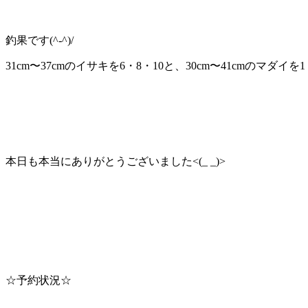
釣果です(^-^)/
31cm〜37cmのイサキを6・8・10と、30cm〜41cmの
本日も本当にありがとうございました<(_ _)>
☆予約状況☆