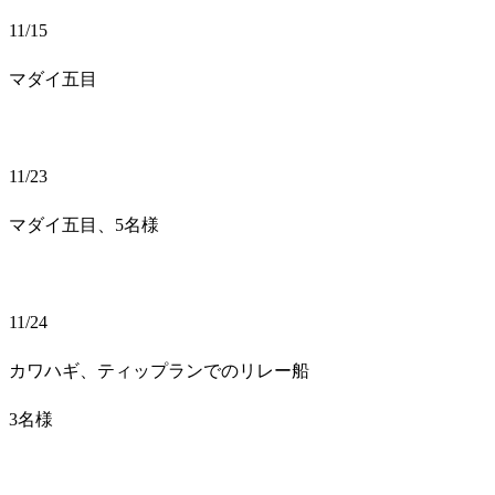
11/15
マダイ五目
11/23
マダイ五目、5名様
11/24
カワハギ、ティップランでのリレー船
3名様