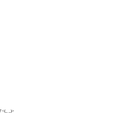
_ _)>