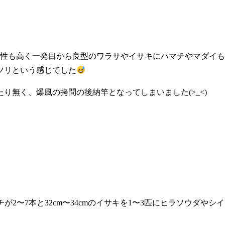
活性も高く一発目から良型のワラサやイサキにハマチやマダイ
ツリという感じでした
り無く、爆風の拷問の後納竿となってしまいました(>_<)
チが2〜7本と32cm〜34cmのイサキを1〜3匹にヒラソウダやシイラ