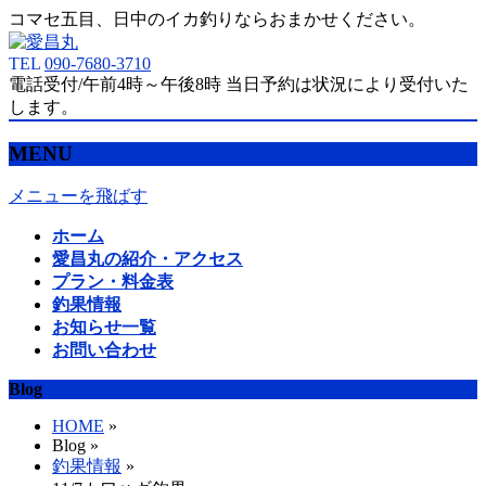
コマセ五目、日中のイカ釣りならおまかせください。
TEL
090-7680-3710
電話受付/午前4時～午後8時 当日予約は状況により受付いた
します。
MENU
メニューを飛ばす
ホーム
愛昌丸の紹介・アクセス
プラン・料金表
釣果情報
お知らせ一覧
お問い合わせ
Blog
HOME
»
Blog »
釣果情報
»