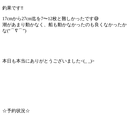
釣果です‼️
17cmから27cm迄を7〜12枚と難しかったです😅
潮があまり動かなく、船も動かなかったのも良くなかったか
な(“⌒∇⌒”)
本日も本当にありがとうございました<(_ _)>
☆予約状況☆