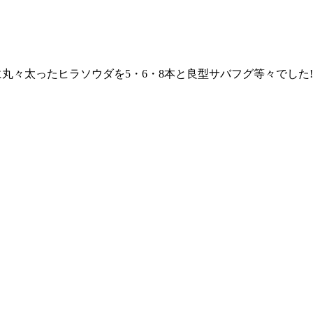
に丸々太ったヒラソウダを5・6・8本と良型サバフグ等々でした‼