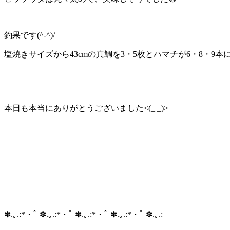
釣果です(^-^)/
塩焼きサイズから43cmの真鯛を3・5枚とハマチが6・8・9本
本日も本当にありがとうございました<(_ _)>
✽.｡.:*・ﾟ ✽.｡.:*・ﾟ ✽.｡.:*・ﾟ ✽.｡.:*・ﾟ ✽.｡.: