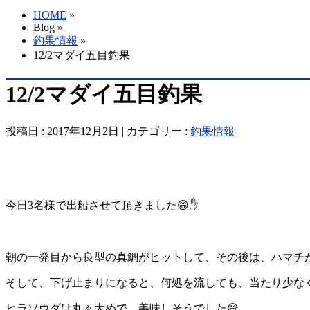
HOME
»
Blog »
釣果情報
»
12/2マダイ五目釣果
12/2マダイ五目釣果
投稿日 : 2017年12月2日 | カテゴリー :
釣果情報
今日3名様で出船させて頂きました😁✋
朝の一発目から良型の真鯛がヒットして、その後は、ハマチがポ
そして、下げ止まりになると、何処を流しても、当たり少なく
ヒラソウダは丸々太めで、美味しそうでした😅