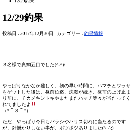
12/29釣果
12/29釣果
投稿日 : 2017年12月30日 | カテゴリー :
釣果情報
３名様で真鯛五目でした(^-^)/
やっぱりなかなか難しく、朝の早い時間に、ハマチとワラサ
をゲットした後は、昼前位迄、沈黙が続き、昼前の上げ止ま
り前に、チカメキントキやまたまたハマチ等々が当たってく
れてましたよ
（*⌒３⌒*）
ただ、やっぱり今日もバラシやハリス切れに当たるのです
が、針掛かりしない事が、ポツポツありました(^_^;)