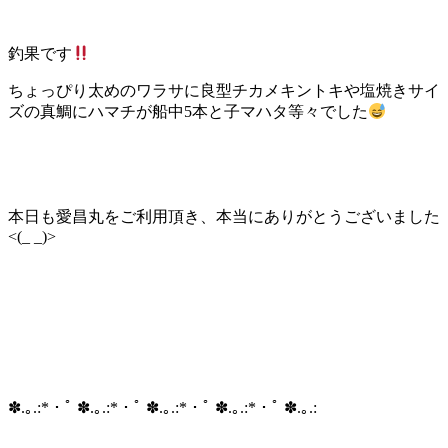
釣果です
ちょっぴり太めのワラサに良型チカメキントキや塩焼きサイ
ズの真鯛にハマチが船中5本と子マハタ等々でした
本日も愛昌丸をご利用頂き、本当にありがとうございました
<(_ _)>
✽.｡.:*・ﾟ ✽.｡.:*・ﾟ ✽.｡.:*・ﾟ ✽.｡.:*・ﾟ ✽.｡.: