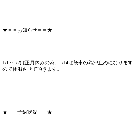
★＝＝お知らせ＝＝★
1/1～1/2は正月休みの為、1/14は祭事の為沖止めになります
ので休船させて頂きます。
★＝＝予約状況＝＝★