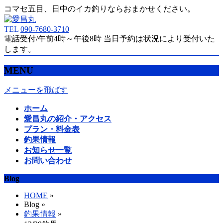
コマセ五目、日中のイカ釣りならおまかせください。
TEL
090-7680-3710
電話受付/午前4時～午後8時 当日予約は状況により受付いた
します。
MENU
メニューを飛ばす
ホーム
愛昌丸の紹介・アクセス
プラン・料金表
釣果情報
お知らせ一覧
お問い合わせ
Blog
HOME
»
Blog »
釣果情報
»