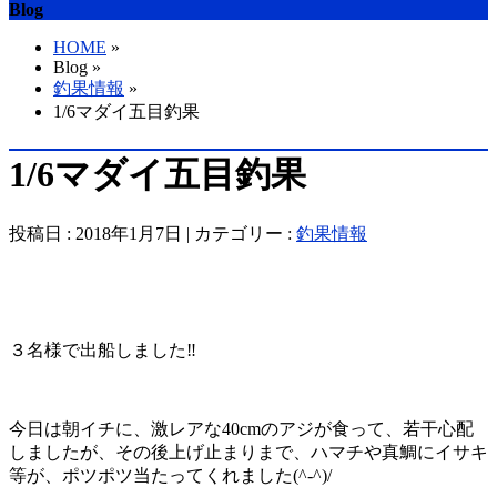
Blog
HOME
»
Blog »
釣果情報
»
1/6マダイ五目釣果
1/6マダイ五目釣果
投稿日 : 2018年1月7日 | カテゴリー :
釣果情報
３名様で出船しました‼️
今日は朝イチに、激レアな40cmのアジが食って、若干心配
しましたが、その後上げ止まりまで、ハマチや真鯛にイサキ
等が、ポツポツ当たってくれました(^-^)/