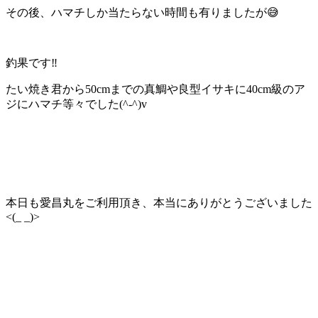
その後、ハマチしか当たらない時間も有りましたが😅
釣果です‼️
たい焼き君から50cmまでの真鯛や良型イサキに40cm級のア
ジにハマチ等々でした(^-^)v
本日も愛昌丸をご利用頂き、本当にありがとうございました
<(_ _)>