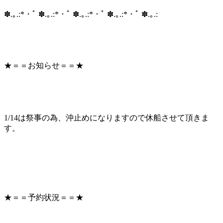
✽.｡.:*・ﾟ ✽.｡.:*・ﾟ ✽.｡.:*・ﾟ ✽.｡.:*・ﾟ ✽.｡.:
★＝＝お知らせ＝＝★
1/14は祭事の為、沖止めになりますので休船させて頂きま
す。
★＝＝予約状況＝＝★