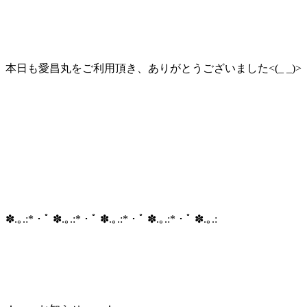
本日も愛昌丸をご利用頂き、ありがとうございました<(_ _)>
✽.｡.:*・ﾟ ✽.｡.:*・ﾟ ✽.｡.:*・ﾟ ✽.｡.:*・ﾟ ✽.｡.: