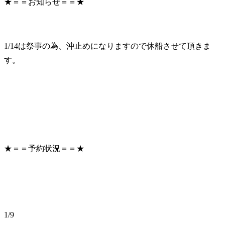
★＝＝お知らせ＝＝★
1/14は祭事の為、沖止めになりますので休船させて頂きま
す。
★＝＝予約状況＝＝★
1/9