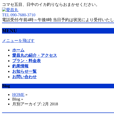
コマセ五目、日中のイカ釣りならおまかせください。
TEL 090-7680-3710
電話受付/午前4時～午後8時 当日予約は状況により受付いた
MENU
メニューを飛ばす
ホーム
愛昌丸の紹介・アクセス
プラン・料金表
釣果情報
お知らせ一覧
お問い合わせ
Blog
HOME
»
Blog »
月別アーカイブ: 2月 2018