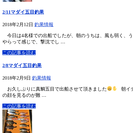
2/11マダイ五目釣果
2018年2月12日
釣果情報
今日は4名様での出船でしたが、朝のうちは、風も弱く、う
やらって感じで、撃沈でし …
この記事を読む
2/8マダイ五目釣果
2018年2月9日
釣果情報
お久しぶりに真鯛五目で出船させて頂きました
朝イチ
の顔を見るのが難 …
この記事を読む