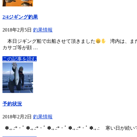
2/4ジギング釣果
2018年2月5日
釣果情報
本日ジギング船で出船させて頂きました
湾内は、まだ
カサゴ等が顔 …
この記事を読む
予約状況
2018年2月2日
釣果情報
✽.｡.:*・ﾟ ✽.｡.:*・ﾟ ✽.｡.:*・ﾟ ✽.｡.:*・ﾟ 