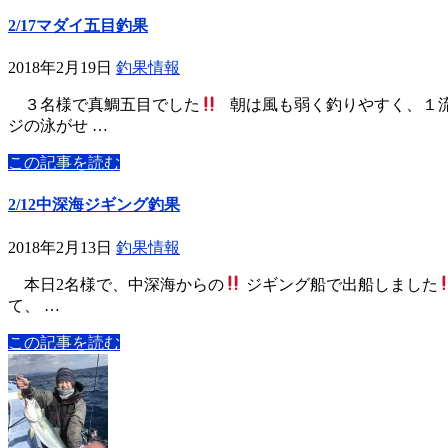
2/17マダイ五目釣果
2018年2月19日
釣果情報
３名様で真鯛五目でした
朝は風も弱く釣りやすく、１流
ジの泳がせ …
この記事を読む
2/12中深海ジギング釣果
2018年2月13日
釣果情報
本日2名様で、中深海からの
ジギング船で出船しました
て、 …
この記事を読む