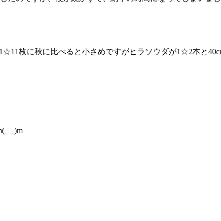
が1☆11枚に秋に比べると小さめですがヒラソウダが1☆2本と40c
 _)m