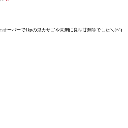
mオーバーで1kgの鬼カサゴや真鯛に良型甘鯛等でした＼(^^)