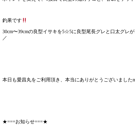
釣果です
30cm〜39cmの良型イサキを5☆5に良型尾長グレと口太グレ
／
本日も愛昌丸をご利用頂き、本当にありがとうございましたm(_
★===お知らせ===★