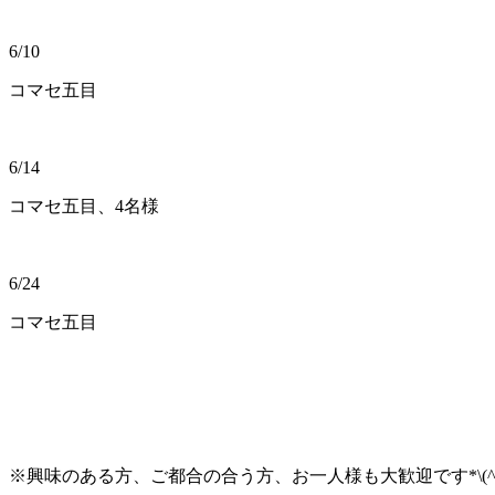
6/10
コマセ五目
6/14
コマセ五目、4名様
6/24
コマセ五目
※興味のある方、ご都合の合う方、お一人様も大歓迎です*\(^o^