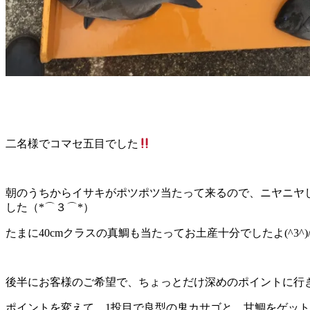
二名様でコマセ五目でした
朝のうちからイサキがポツポツ当たって来るので、ニヤニヤ
した（*⌒３⌒*）
たまに40cmクラスの真鯛も当たってお土産十分でしたよ(^3^)
後半にお客様のご希望で、ちょっとだけ深めのポイントに行
ポイントを変えて、1投目で良型の鬼カサゴと、甘鯛をゲッ