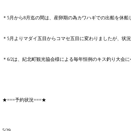
＊5月から8月迄の間は、産卵期の為カワハギでの出船を休船
＊5月よりマダイ五目からコマセ五目に変わりましたが、状況
＊6/2は、紀北町観光協会様による毎年恒例のキス釣り大会に今年も
★===予約状況===★
5/29