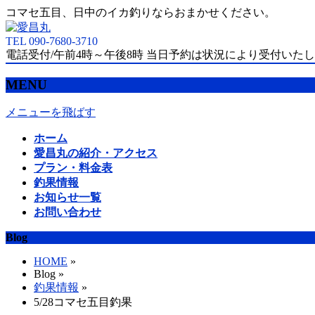
コマセ五目、日中のイカ釣りならおまかせください。
TEL 090-7680-3710
電話受付/午前4時～午後8時 当日予約は状況により受付いた
MENU
メニューを飛ばす
ホーム
愛昌丸の紹介・アクセス
プラン・料金表
釣果情報
お知らせ一覧
お問い合わせ
Blog
HOME
»
Blog »
釣果情報
»
5/28コマセ五目釣果