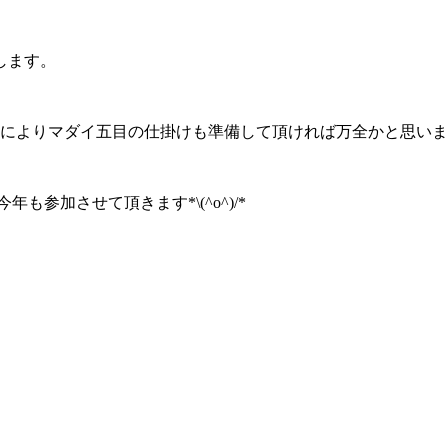
します。
によりマダイ五目の仕掛けも準備して頂ければ万全かと思います(
参加させて頂きます*\(^o^)/*