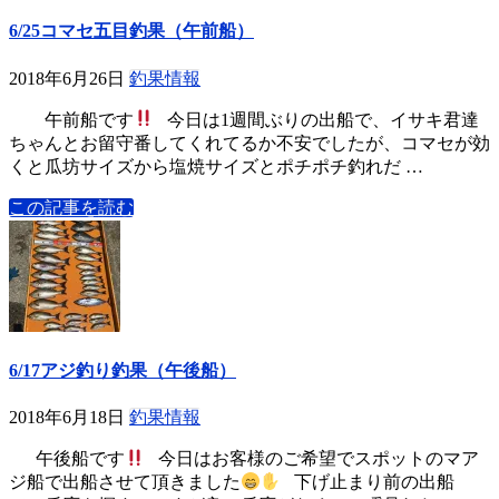
6/25コマセ五目釣果（午前船）
2018年6月26日
釣果情報
午前船です
今日は1週間ぶりの出船で、イサキ君達
ちゃんとお留守番してくれてるか不安でしたが、コマセが効
くと瓜坊サイズから塩焼サイズとポチポチ釣れだ …
この記事を読む
6/17アジ釣り釣果（午後船）
2018年6月18日
釣果情報
午後船です
今日はお客様のご希望でスポットのマア
ジ船で出船させて頂きました
下げ止まり前の出船