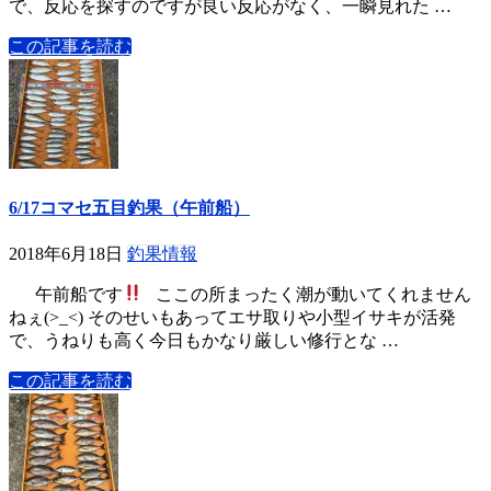
で、反応を探すのですが良い反応がなく、一瞬見れた …
この記事を読む
6/17コマセ五目釣果（午前船）
2018年6月18日
釣果情報
午前船です
ここの所まったく潮が動いてくれません
ねぇ(>_<) そのせいもあってエサ取りや小型イサキが活発
で、うねりも高く今日もかなり厳しい修行とな …
この記事を読む