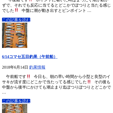
ずで、それでも反応に当てるとどこかでぽつりと当たる感じ
でした
中盤に潮が動き出すとピンポイント …
この記事を読む
6/14コマセ五目釣果（午前船）
2018年6月14日
釣果情報
午前船です
今日も、朝の早い時間から小型と良型のイ
サキが流す度にどこかで当たってる感じでした
その後も
中盤から後半にかけても潮止まり迄ぽつりぽつりとどこかで
…
この記事を読む