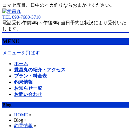
コマセ五目、日中のイカ釣りならおまかせください。
TEL
090-7680-3710
電話受付/午前4時～午後8時 当日予約は状況により受付いた
します。
MENU
メニューを飛ばす
ホーム
愛昌丸の紹介・アクセス
プラン・料金表
釣果情報
お知らせ一覧
お問い合わせ
Blog
HOME
»
Blog »
釣果情報
»