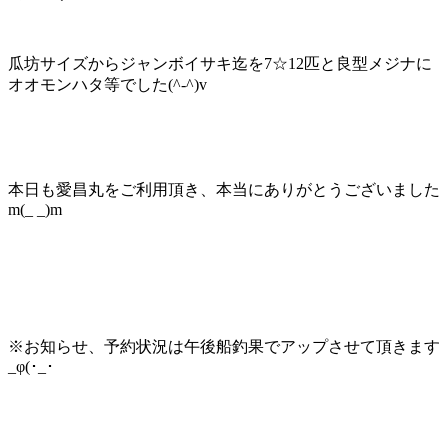
瓜坊サイズからジャンボイサキ迄を7☆12匹と良型メジナに
オオモンハタ等でした(^-^)v
本日も愛昌丸をご利用頂き、本当にありがとうございました
m(_ _)m
※お知らせ、予約状況は午後船釣果でアップさせて頂きます
_φ(･_･