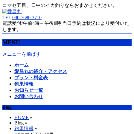
コマセ五目、日中のイカ釣りならおまかせください。
TEL
090-7680-3710
電話受付/午前4時～午後8時 当日予約は状況により受付いた
します。
MENU
メニューを飛ばす
ホーム
愛昌丸の紹介・アクセス
プラン・料金表
釣果情報
お知らせ一覧
お問い合わせ
Blog
HOME
»
Blog »
釣果情報
»