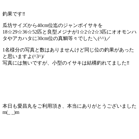
釣果です‼️
瓜坊サイズから40cm位迄のジャンボイサキを
18☆29☆36☆52匹と良型メジナが1☆2☆2☆3匹にオオモンハ
タやアカハタに30cm位の真鯛等々でした＼(^^)／
1名様分の写真と数はありませんけど同じ位の釣果があった
と思いますよ(^3^)/
写真には無いですが、小型のイサキは結構釣れてました‼️
本日も愛昌丸をご利用頂き、本当にありがとうございました
m(_ _)m