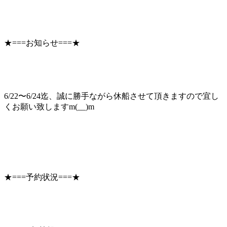
★===お知らせ===★
6/22〜6/24迄、誠に勝手ながら休船させて頂きますので宜し
くお願い致しますm(__)m
★===予約状況===★