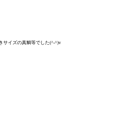
イズの真鯛等でした(^-^)v