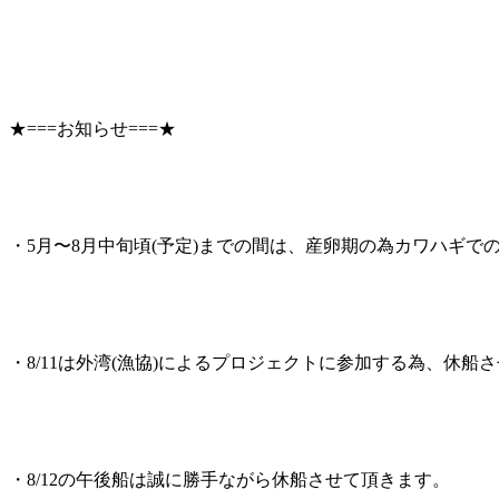
★===お知らせ===★
・5月〜8月中旬頃(予定)までの間は、産卵期の為カワハギで
・8/11は外湾(漁協)によるプロジェクトに参加する為、休船
・8/12の午後船は誠に勝手ながら休船させて頂きます。