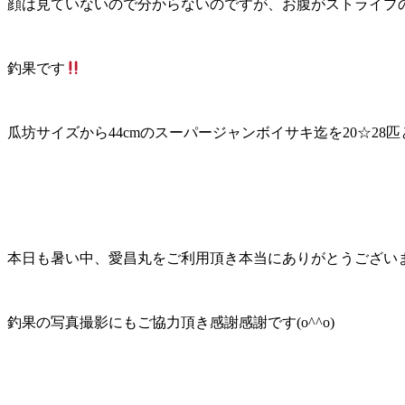
顔は見ていないので分からないのですが、お腹がストライプの奴
釣果です
瓜坊サイズから44cmのスーパージャンボイサキ迄を20☆28
本日も暑い中、愛昌丸をご利用頂き本当にありがとうございました
釣果の写真撮影にもご協力頂き感謝感謝です(o^^o)