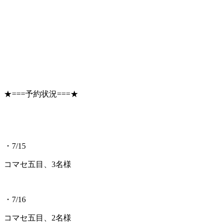
★===予約状況===★
・7/15
コマセ五目、3名様
・7/16
コマセ五目、2名様