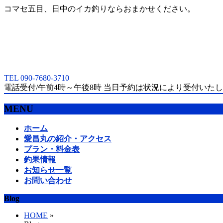
コマセ五目、日中のイカ釣りならおまかせください。
TEL 090-7680-3710
電話受付/午前4時～午後8時 当日予約は状況により受付いた
MENU
メ
ホーム
ニ
愛昌丸の紹介・アクセス
ュ
プラン・料金表
ー
釣果情報
を
お知らせ一覧
飛
お問い合わせ
ば
Blog
す
HOME
»