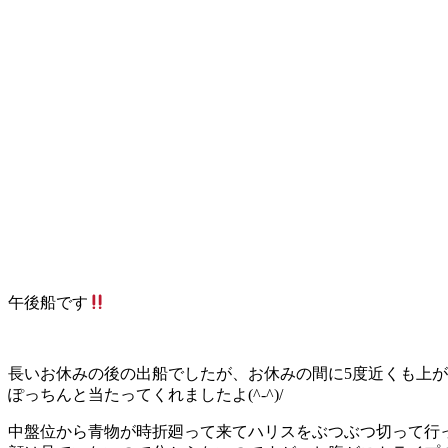
午後船です
長いお休みの後の出船でしたが、お休みの間に5度近くも上
ぽっちんと当たってくれましたよ(^-^)/
中盤位から青物が時折廻って来てハリスをぶつぶつ切って行