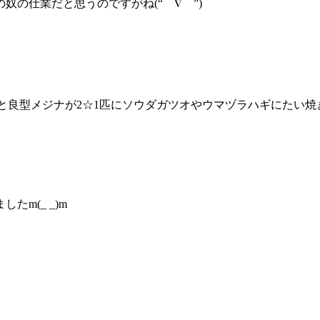
の仕業だと思うのですがね(“⌒∇⌒”)
匹と良型メジナが2☆1匹にソウダガツオやウマヅラハギにたい焼きサ
m(_ _)m