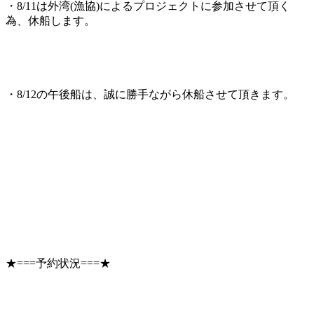
・8/11は外湾(漁協)によるプロジェクトに参加させて頂く
為、休船します。
・8/12の午後船は、誠に勝手ながら休船させて頂きます。
★===予約状況===★