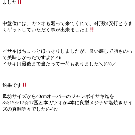
ました
中盤位には、カツオも廻って来てくれて、4打数4安打とうま
くゲットしていただく事が出来ましたよ
イサキはちょっとほっそりしましたが、良い感じで脂ものっ
て美味しかったですよ(^-^)/
イサキは最後まで当たって一荷もありました＼(^^)／
釣果です
瓜坊サイズから40cmオーバーのジャンボイサキ迄を
8☆15☆17☆17匹と本ガツオが4本に良型メジナや塩焼きサイ
ズの真鯛等々でした(^-^)v