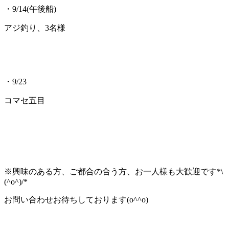
・9/14(午後船)
アジ釣り、3名様
・9/23
コマセ五目
※興味のある方、ご都合の合う方、お一人様も大歓迎です*\
(^o^)/*
お問い合わせお待ちしております(o^^o)