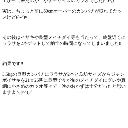
上がって来たのが、小学生サイズのカツオでした(^o^;)
実は、ちょっと前に60cmオーバーのカンパチが取れてたッ
スけど(^-^)v
その後はイサキや良型メイチダイ等も当たって、終盤近くに
ワラサを2本ゲットして納竿の時間になってしまいました‼️
釣果です‼️
3.5kgの良型カンパチにワラサが2本と瓜坊サイズからジャン
ボイサキを21☆25匹に良型で今が旬のメイチダイにグレや真
鯛に小さめのカツオ等々で、晩のおかずは十分だったと思い
ますよ＼(^^)／