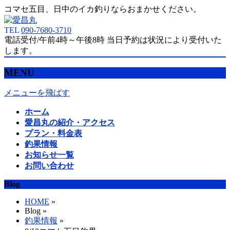
コマセ五目、日中のイカ釣りならおまかせください。
TEL
090-7680-3710
電話受付/午前4時～午後8時 当日予約は状況により受付いた
します。
MENU
メニューを飛ばす
ホーム
愛昌丸の紹介・アクセス
プラン・料金表
釣果情報
お知らせ一覧
お問い合わせ
Blog
HOME
»
Blog »
釣果情報
»