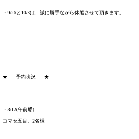
・9/26と10/3は、誠に勝手ながら休船させて頂きます。
★===予約状況===★
・8/12(午前船)
コマセ五目、2名様