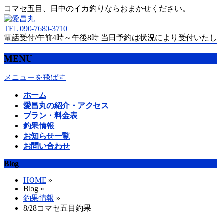
コマセ五目、日中のイカ釣りならおまかせください。
TEL 090-7680-3710
電話受付/午前4時～午後8時 当日予約は状況により受付いた
MENU
メニューを飛ばす
ホーム
愛昌丸の紹介・アクセス
プラン・料金表
釣果情報
お知らせ一覧
お問い合わせ
Blog
HOME
»
Blog »
釣果情報
»
8/28コマセ五目釣果