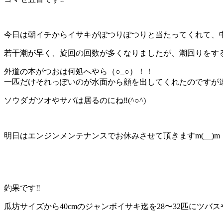
今日は朝イチからイサキがぽつりぽつりと当たってくれて、中盤
若干潮が早く、旋回の回数が多くなりましたが、潮回りをする度
外道の本がつおは何処へやら（○_○）！！
一匹だけそれっぽいのが水面から顔を出してくれたのですが違ったの
ソウダガツオやサバは居るのにね‼️(^○^)
明日はエンジンメンテナンスでお休みさせて頂きますm(__)m
釣果です‼️
瓜坊サイズから40cmのジャンボイサキ迄を28〜32匹にツバスや