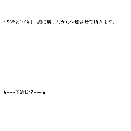
・9/26と10/3は、誠に勝手ながら休船させて頂きます。
★===予約状況===★