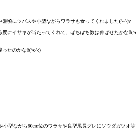
頃にツバスや小型ながらワラサも食ってくれました(^-^)v
にイサキが当たってくれて、ぼちぼち数は伸ばせたかな⁉️(^o^
かな⁉️(^o^;)
小型ながら60cm位のワラサや良型尾長グレにソウダガツオ等でした⤴️