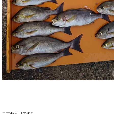
コマセ五目です‼️