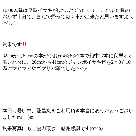
16:00以降は良型イサキがぽつぽつ当たって、これまた晩の
おかず十分で、喜んで帰って戴く事が出来たと思いますよ＼
(^^)／
釣果です
32cmから62cmの本がつおが4☆6☆7本で船中17本に良型オオ
モンハタに、26cmから41cmのジャンボイサキ迄を2☆8☆10
匹にマヒマヒやゴマサバ等でした(^3^)/
本日も暑い中、愛昌丸をご利用頂き本当にありがとうござい
ましたm(_ _)m
釣果写真にもご協力頂き、感謝感謝です(o^^o)