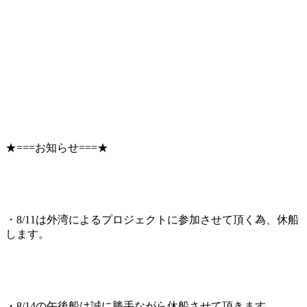
★===お知らせ===★
・8/11は外湾によるプロジェクトに参加させて頂く為、休船
します。
・8/14の午後船は誠に勝手ながら休船させて頂きます。