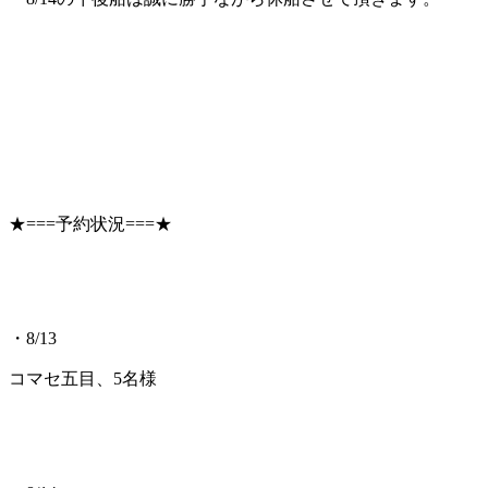
★===予約状況===★
・8/13
コマセ五目、5名様