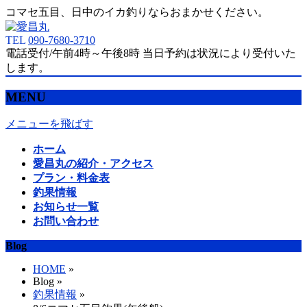
コマセ五目、日中のイカ釣りならおまかせください。
TEL
090-7680-3710
電話受付/午前4時～午後8時 当日予約は状況により受付いた
します。
MENU
メニューを飛ばす
ホーム
愛昌丸の紹介・アクセス
プラン・料金表
釣果情報
お知らせ一覧
お問い合わせ
Blog
HOME
»
Blog »
釣果情報
»