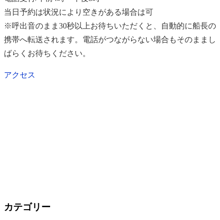
す)
ィ
ン
当日予約は状況により空きがある場合は可
ド
ウ
※呼出音のまま30秒以上お待ちいただくと、自動的に船長の
で
開
き
携帯へ転送されます。電話がつながらない場合もそのままし
ま
す)
ばらくお待ちください。
アクセス
カテゴリー