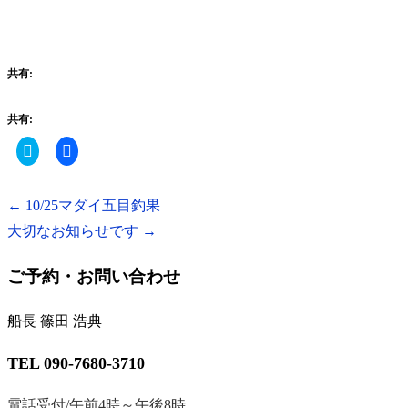
共有:
共有:
ク
Facebook
リ
で
ッ
共
ク
有
し
す
←
10/25マダイ五目釣果
て
る
Twitter
に
大切なお知らせです
で
は
→
共
ク
有
リ
(新
ッ
ご予約・お問い合わせ
し
ク
い
し
ウ
て
ィ
く
船長 篠田 浩典
ン
だ
ド
さ
ウ
い
で
(新
TEL 090-7680-3710
開
し
き
い
ま
ウ
電話受付/午前4時～午後8時