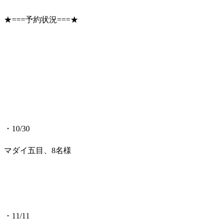
★===予約状況===★
・10/30
マダイ五目、8名様
・11/11