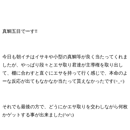
真鯛五目でーす‼️
今日も朝イチはイサキや小型の真鯛等が良く当たってくれま
したが、やっぱり段々とエサ取り君達が主導権を取り出し
て、棚に合わすと直ぐにエサを持って行く感じで、本命のよ
ーな反応が出てもなかなか当たって貰えなかったです(>_<)
それでも最後の方で、どうにかエサ取りを交わしながら何枚
かゲットする事が出来ました(^o^;)