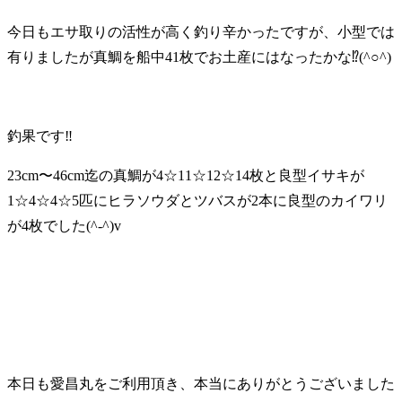
今日もエサ取りの活性が高く釣り辛かったですが、小型では
有りましたが真鯛を船中41枚でお土産にはなったかな⁉️(^○^)
釣果です‼️
23cm〜46cm迄の真鯛が4☆11☆12☆14枚と良型イサキが
1☆4☆4☆5匹にヒラソウダとツバスが2本に良型のカイワリ
が4枚でした(^-^)v
本日も愛昌丸をご利用頂き、本当にありがとうございました