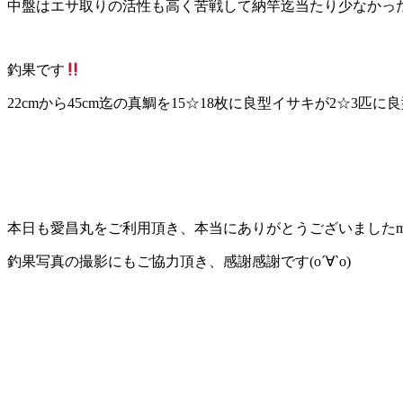
中盤はエサ取りの活性も高く苦戦して納竿迄当たり少なかったです
釣果です
22cmから45cm迄の真鯛を15☆18枚に良型イサキが2☆3匹に良
本日も愛昌丸をご利用頂き、本当にありがとうございましたm(_
釣果写真の撮影にもご協力頂き、感謝感謝です(о´∀`о)