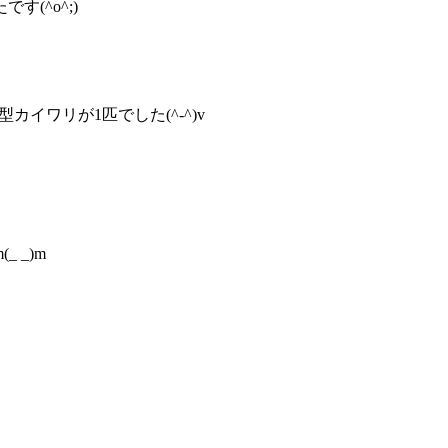
(^o^;)
型カイワリが1匹でした(^-^)v
 _)m