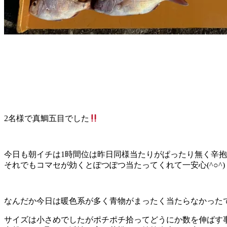
2名様で真鯛五目でした
今日も朝イチは1時間位は昨日同様当たりがぱったり無く辛抱の時
それでもコマセが効くとぽつぽつ当たってくれて一安心(^○^)
なんだか今日は暖色系が多く青物がまったく当たらなかった
サイズは小さめでしたがポチポチ拾ってどうにか数を伸ばす事が