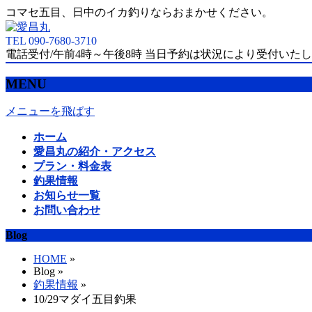
コマセ五目、日中のイカ釣りならおまかせください。
TEL 090-7680-3710
電話受付/午前4時～午後8時 当日予約は状況により受付いた
MENU
メニューを飛ばす
ホーム
愛昌丸の紹介・アクセス
プラン・料金表
釣果情報
お知らせ一覧
お問い合わせ
Blog
HOME
»
Blog »
釣果情報
»
10/29マダイ五目釣果