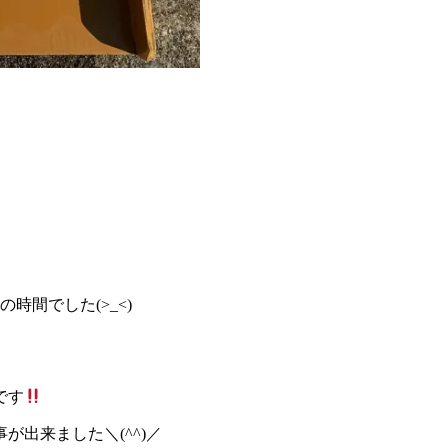
間でした(>_<)
です
出来ました＼(^^)／