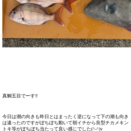
真鯛五目でーす‼️
今日は潮の向きも昨日とはまったく逆になって下の潮も向き
は違ったのですがぼちぼち動いて朝イチから良型チカメキン
トキ等がぼちぼち当たって良い感じでした(^-^)v