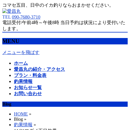
コマセ五目、日中のイカ釣りならおまかせください。
TEL
090-7680-3710
電話受付/午前4時～午後8時 当日予約は状況により受付いた
します。
MENU
メニューを飛ばす
ホーム
愛昌丸の紹介・アクセス
プラン・料金表
釣果情報
お知らせ一覧
お問い合わせ
Blog
HOME
»
Blog »
釣果情報
»