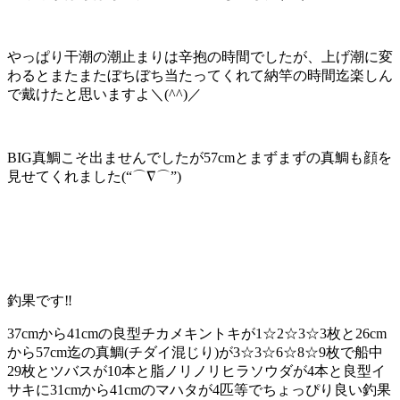
やっぱり干潮の潮止まりは辛抱の時間でしたが、上げ潮に変
わるとまたまたぼちぼち当たってくれて納竿の時間迄楽しん
で戴けたと思いますよ＼(^^)／
BIG真鯛こそ出ませんでしたが57cmとまずまずの真鯛も顔を
見せてくれました(“⌒∇⌒”)
釣果です‼️
37cmから41cmの良型チカメキントキが1☆2☆3☆3枚と26cm
から57cm迄の真鯛(チダイ混じり)が3☆3☆6☆8☆9枚で船中
29枚とツバスが10本と脂ノリノリヒラソウダが4本と良型イ
サキに31cmから41cmのマハタが4匹等でちょっぴり良い釣果