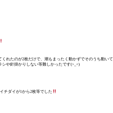
てくれたのが2枚だけで、潮もまったく動かずでそのうち動い
や針掛かりしない等難しかったです(>_<)
メイチダイが1から2枚等でした