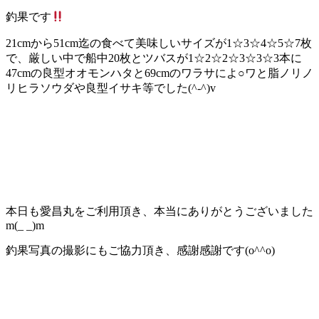
釣果です
21cmから51cm迄の食べて美味しいサイズが1☆3☆4☆5☆7枚
で、厳しい中で船中20枚とツバスが1☆2☆2☆3☆3☆3本に
47cmの良型オオモンハタと69cmのワラサによ○ワと脂ノリノ
リヒラソウダや良型イサキ等でした(^-^)v
本日も愛昌丸をご利用頂き、本当にありがとうございました
m(_ _)m
釣果写真の撮影にもご協力頂き、感謝感謝です(o^^o)