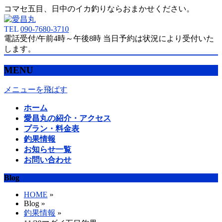
コマセ五目、日中のイカ釣りならおまかせください。
TEL
090-7680-3710
電話受付/午前4時～午後8時 当日予約は状況により受付いた
します。
MENU
メニューを飛ばす
ホーム
愛昌丸の紹介・アクセス
プラン・料金表
釣果情報
お知らせ一覧
お問い合わせ
Blog
HOME
»
Blog »
釣果情報
»