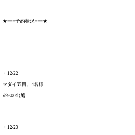
★===予約状況===★
・12/22
マダイ五目、4名様
※9:00出船
・12/23