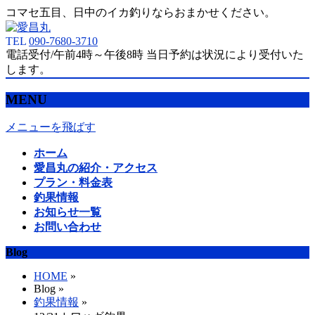
コマセ五目、日中のイカ釣りならおまかせください。
TEL
090-7680-3710
電話受付/午前4時～午後8時 当日予約は状況により受付いた
します。
MENU
メニューを飛ばす
ホーム
愛昌丸の紹介・アクセス
プラン・料金表
釣果情報
お知らせ一覧
お問い合わせ
Blog
HOME
»
Blog »
釣果情報
»