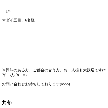
・1/4
マダイ五目、6名様
※興味のある方、ご都合の合う方、お一人様も大歓迎です(=
´∀｀)人(´∀｀=)
お問い合わせお待ちしております(o^^o)
共有: