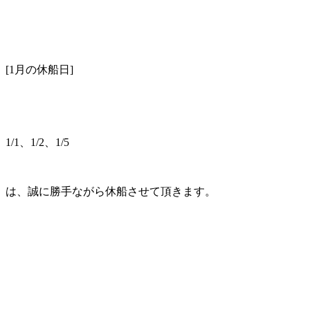
[1月の休船日]
1/1、1/2、1/5
は、誠に勝手ながら休船させて頂きます。