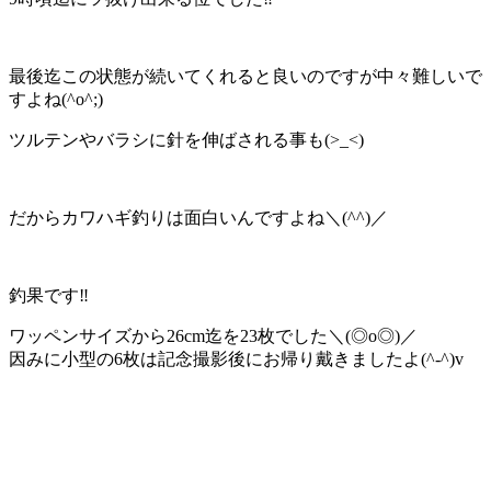
最後迄この状態が続いてくれると良いのですが中々難しいで
すよね(^o^;)
ツルテンやバラシに針を伸ばされる事も(>_<)
だからカワハギ釣りは面白いんですよね＼(^^)／
釣果です‼️
ワッペンサイズから26cm迄を23枚でした＼(◎o◎)／
因みに小型の6枚は記念撮影後にお帰り戴きましたよ(^-^)v