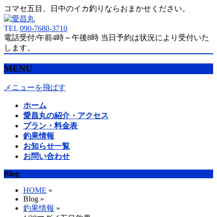
コマセ五目、日中のイカ釣りならおまかせください。
TEL
090-7680-3710
電話受付/午前4時～午後8時 当日予約は状況により受付いた
します。
MENU
メニューを飛ばす
ホーム
愛昌丸の紹介・アクセス
プラン・料金表
釣果情報
お知らせ一覧
お問い合わせ
Blog
HOME
»
Blog »
釣果情報
»