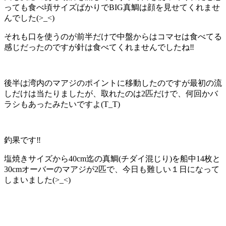
っても食べ頃サイズばかりでBIG真鯛は顔を見せてくれませ
んでした(>_<)
それも口を使うのが前半だけで中盤からはコマセは食べてる
感じだったのですが針は食べてくれませんでしたね‼️
後半は湾内のマアジのポイントに移動したのですが最初の流
しだけは当たりましたが、取れたのは2匹だけで、何回かバ
ラシもあったみたいですよ(T_T)
釣果です‼️
塩焼きサイズから40cm迄の真鯛(チダイ混じり)を船中14枚と
30cmオーバーのマアジが2匹で、今日も難しい１日になって
しまいました(>_<)