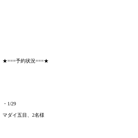
★===予約状況===★
・1/29
マダイ五目、2名様