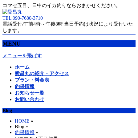
コマセ五目、日中のイカ釣りならおまかせください。
TEL
090-7680-3710
電話受付/午前4時～午後8時 当日予約は状況により受付いた
します。
MENU
メニューを飛ばす
ホーム
愛昌丸の紹介・アクセス
プラン・料金表
釣果情報
お知らせ一覧
お問い合わせ
Blog
HOME
»
Blog »
釣果情報
»