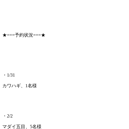
★===予約状況===★
・1/31
カワハギ、1名様
・2/2
マダイ五目、5名様