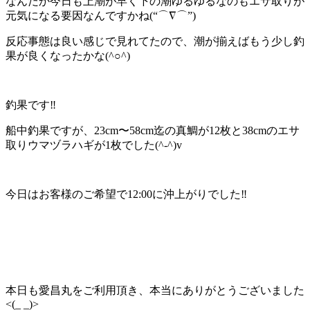
なんだか今日も上潮が早く下の潮ゆるゆるなのもエサ取りが
元気になる要因なんですかね(“⌒∇⌒”)
反応事態は良い感じで見れてたので、潮が揃えばもう少し釣
果が良くなったかな(^○^)
釣果です‼️
船中釣果ですが、23cm〜58cm迄の真鯛が12枚と38cmのエサ
取りウマヅラハギが1枚でした(^-^)v
今日はお客様のご希望で12:00に沖上がりでした‼️
本日も愛昌丸をご利用頂き、本当にありがとうございました
<(_ _)>