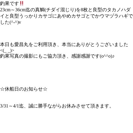
釣果です
23cm～36cm迄の真鯛(チダイ混じり)を8枚と良型のタカノハダ
イと良型うっかりカサゴにあやめカサゴとでかウマヅラハギで
した(^-^)v
本日も愛昌丸をご利用頂き、本当にありがとうございました
<(_ _)>
釣果写真の撮影にもご協力頂き、感謝感謝です(o^^o)♪
☆休船日のお知らせ☆
3/31～4/1迄、誠に勝手ながらお休みさせて頂きます。