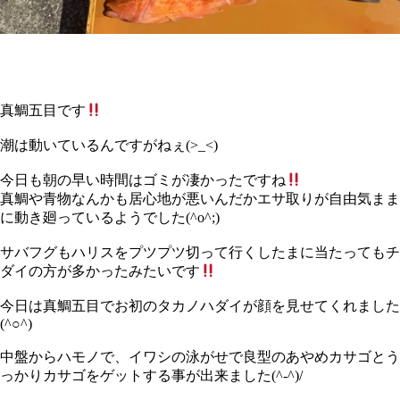
真鯛五目です
潮は動いているんですがねぇ(>_<)
今日も朝の早い時間はゴミが凄かったですね
真鯛や青物なんかも居心地が悪いんだかエサ取りが自由気まま
に動き廻っているようでした(^o^;)
サバフグもハリスをプツプツ切って行くしたまに当たってもチ
ダイの方が多かったみたいです
今日は真鯛五目でお初のタカノハダイが顔を見せてくれました
(^○^)
中盤からハモノで、イワシの泳がせで良型のあやめカサゴとう
っかりカサゴをゲットする事が出来ました(^-^)/