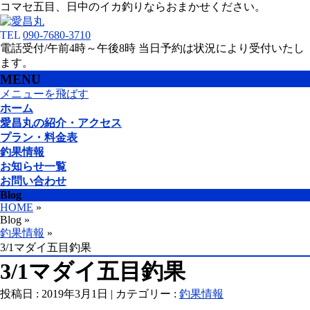
コマセ五目、日中のイカ釣りならおまかせください。
TEL
090-7680-3710
電話受付/午前4時～午後8時 当日予約は状況により受付いたし
ます。
MENU
メニューを飛ばす
ホーム
愛昌丸の紹介・アクセス
プラン・料金表
釣果情報
お知らせ一覧
お問い合わせ
Blog
HOME
»
Blog »
釣果情報
»
3/1マダイ五目釣果
3/1マダイ五目釣果
投稿日 : 2019年3月1日 | カテゴリー :
釣果情報