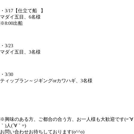
・3/17【仕立て船⠀】
マダイ五目、6名様
※8:00出船
・3/23
マダイ五目、3名様
・3/30
ティップラン～ジギングorカワハギ、3名様
※興味のある方、ご都合の合う方、お一人様も大歓迎です(=´∀
｀)人(´∀｀=)
お問い合わせお待ちしております(o^^o)