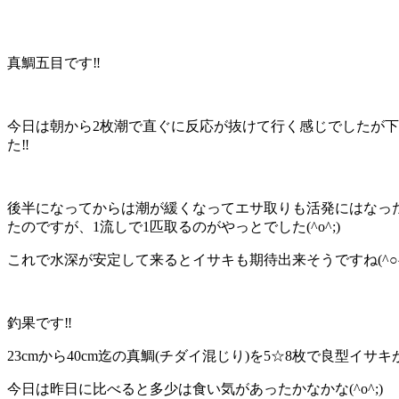
真鯛五目です‼️
今日は朝から2枚潮で直ぐに反応が抜けて行く感じでしたが
た‼️
後半になってからは潮が緩くなってエサ取りも活発にはなっ
たのですが、1流しで1匹取るのがやっとでした(^o^;)
これで水深が安定して来るとイサキも期待出来そうですね(^○^
釣果です‼️
23cmから40cm迄の真鯛(チダイ混じり)を5☆8枚で良型イサキ
今日は昨日に比べると多少は食い気があったかなかな(^o^;)