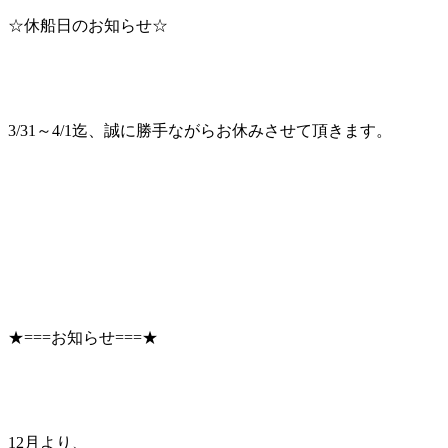
☆休船日のお知らせ☆
3/31～4/1迄、誠に勝手ながらお休みさせて頂きます。
★===お知らせ===★
12月より、