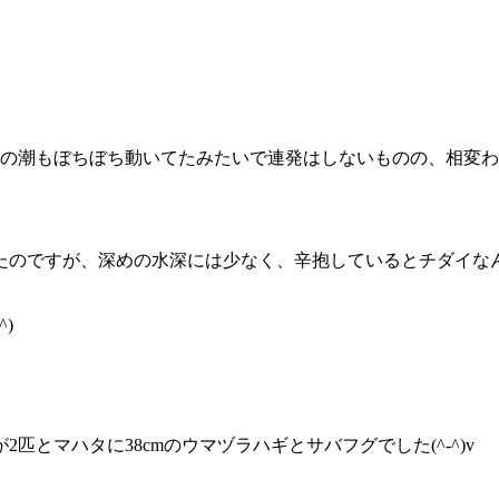
下の潮もぼちぼち動いてたみたいで連発はしないものの、相変
たのですが、深めの水深には少なく、辛抱しているとチダイな
)
が2匹とマハタに38cmのウマヅラハギとサバフグでした(^-^)v