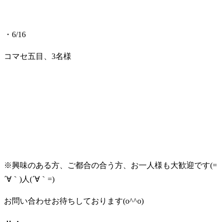
・6/16
コマセ五目、3名様
※興味のある方、ご都合の合う方、お一人様も大歓迎です(=
´∀｀)人(´∀｀=)
お問い合わせお待ちしております(o^^o)