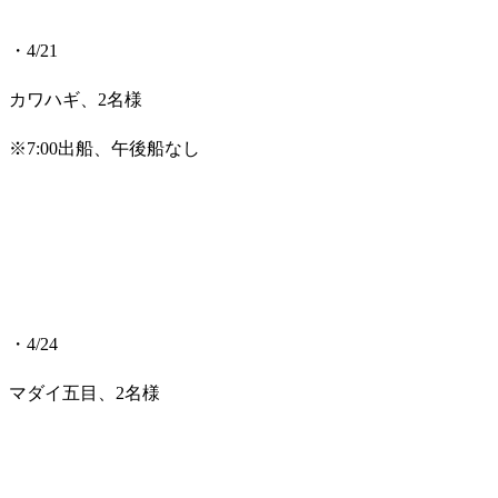
・4/21
カワハギ、2名様
※7:00出船、午後船なし
・4/24
マダイ五目、2名様