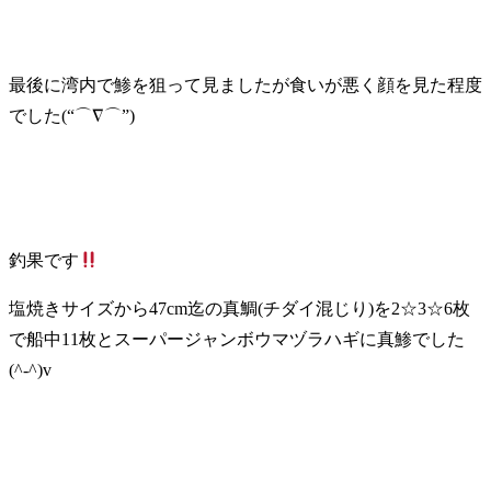
最後に湾内で鯵を狙って見ましたが食いが悪く顔を見た程度
でした(“⌒∇⌒”)
釣果です
塩焼きサイズから47cm迄の真鯛(チダイ混じり)を2☆3☆6枚
で船中11枚とスーパージャンボウマヅラハギに真鯵でした
(^-^)v