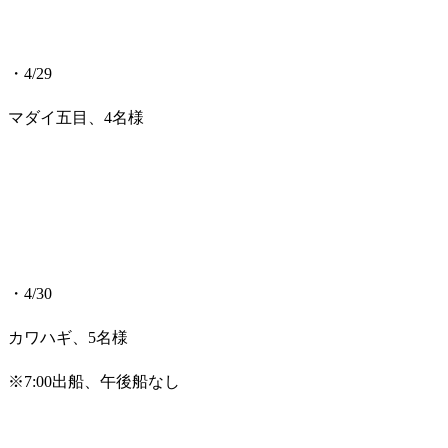
・4/29
マダイ五目、4名様
・4/30
カワハギ、5名様
※7:00出船、午後船なし