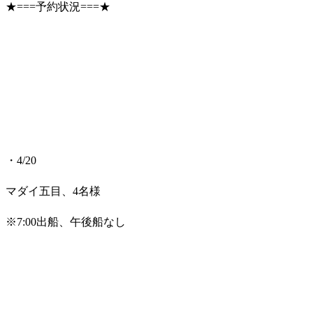
★===予約状況===★
・4/20
マダイ五目、4名様
※7:00出船、午後船なし