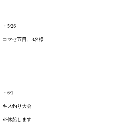
・5/26
コマセ五目、3名様
・6/1
キス釣り大会
※休船します