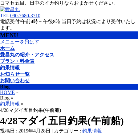
コマセ五目、日中のイカ釣りならおまかせください。
TEL
090-7680-3710
電話受付/午前4時～午後8時 当日予約は状況により受付いたし
ます。
MENU
メニューを飛ばす
ホーム
愛昌丸の紹介・アクセス
プラン・料金表
釣果情報
お知らせ一覧
お問い合わせ
Blog
HOME
»
Blog »
釣果情報
»
4/28マダイ五目釣果(午前船)
4/28マダイ五目釣果(午前船)
投稿日 : 2019年4月28日 | カテゴリー :
釣果情報