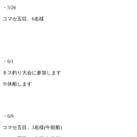
・5/26
コマセ五目、6名様
・6/1
キス釣り大会に参加します
※休船します
・6/9
コマセ五目、3名様(午前船)