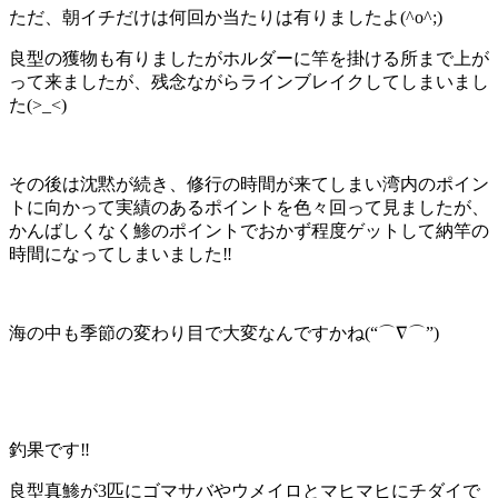
ただ、朝イチだけは何回か当たりは有りましたよ(^o^;)
良型の獲物も有りましたがホルダーに竿を掛ける所まで上が
って来ましたが、残念ながらラインブレイクしてしまいまし
た(>_<)
その後は沈黙が続き、修行の時間が来てしまい湾内のポイン
トに向かって実績のあるポイントを色々回って見ましたが、
かんばしくなく鯵のポイントでおかず程度ゲットして納竿の
時間になってしまいました‼️
海の中も季節の変わり目で大変なんですかね(“⌒∇⌒”)
釣果です‼️
良型真鯵が3匹にゴマサバやウメイロとマヒマヒにチダイで