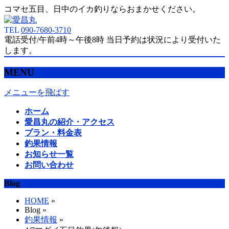
コマセ五目、日中のイカ釣りならおまかせください。
TEL
090-7680-3710
電話受付/午前4時～午後8時 当日予約は状況により受付いた
します。
MENU
メニューを飛ばす
ホーム
愛昌丸の紹介・アクセス
プラン・料金表
釣果情報
お知らせ一覧
お問い合わせ
Blog
HOME
»
Blog »
釣果情報
»