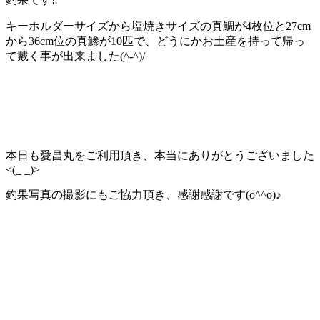
キーホルダーサイズから塩焼きサイズの真鯛が4枚位と27cm
から36cm位の真鯵が10匹で、どうにかお土産を持って帰っ
て戴く事が出来ました(^-^)/
本日も愛昌丸をご利用頂き、本当にありがとうございました
<(_ _)>
釣果写真の撮影にもご協力頂き、感謝感謝です(o^^o)♪