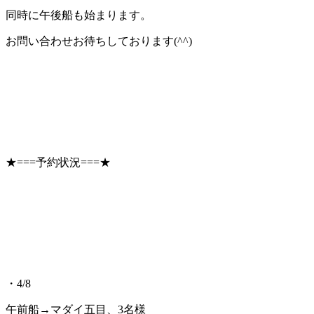
同時に午後船も始まります。
お問い合わせお待ちしております(^^)
★===予約状況===★
・4/8
午前船→マダイ五目、3名様