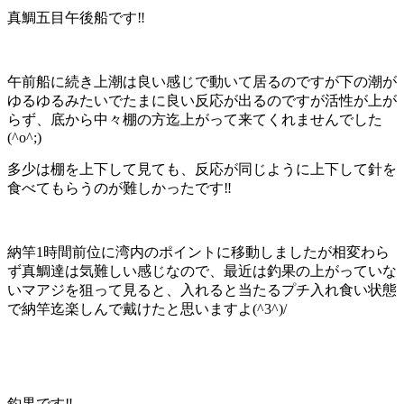
真鯛五目午後船です‼️
午前船に続き上潮は良い感じで動いて居るのですが下の潮が
ゆるゆるみたいでたまに良い反応が出るのですが活性が上が
らず、底から中々棚の方迄上がって来てくれませんでした
(^o^;)
多少は棚を上下して見ても、反応が同じように上下して針を
食べてもらうのが難しかったです‼️
納竿1時間前位に湾内のポイントに移動しましたが相変わら
ず真鯛達は気難しい感じなので、最近は釣果の上がっていな
いマアジを狙って見ると、入れると当たるプチ入れ食い状態
で納竿迄楽しんで戴けたと思いますよ(^3^)/
釣果です‼️