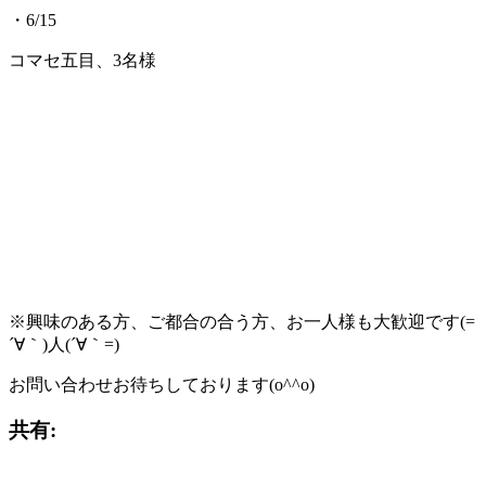
・6/15
コマセ五目、3名様
※興味のある方、ご都合の合う方、お一人様も大歓迎です(=
´∀｀)人(´∀｀=)
お問い合わせお待ちしております(o^^o)
共有: