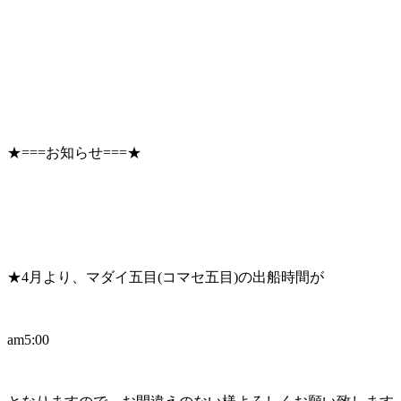
★===お知らせ===★
★4月より、マダイ五目(コマセ五目)の出船時間が
am5:00