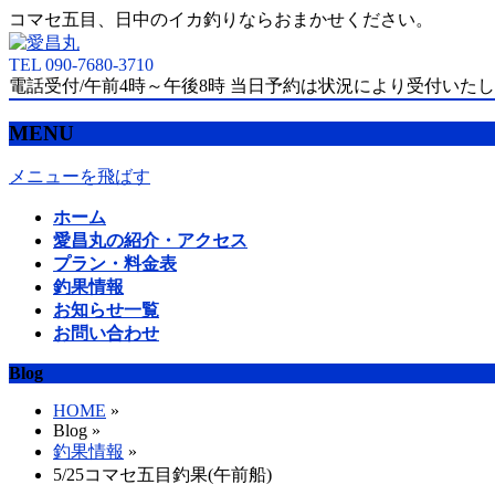
コマセ五目、日中のイカ釣りならおまかせください。
TEL 090-7680-3710
電話受付/午前4時～午後8時 当日予約は状況により受付いた
MENU
メニューを飛ばす
ホーム
愛昌丸の紹介・アクセス
プラン・料金表
釣果情報
お知らせ一覧
お問い合わせ
Blog
HOME
»
Blog »
釣果情報
»
5/25コマセ五目釣果(午前船)