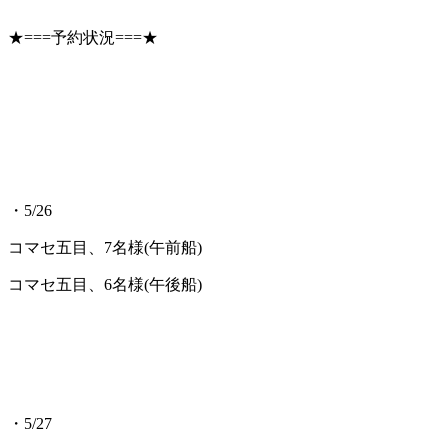
★===予約状況===★
・5/26
コマセ五目、7名様(午前船)
コマセ五目、6名様(午後船)
・5/27