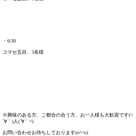
・6/30
コマセ五目、3名様
※興味のある方、ご都合の合う方、お一人様も大歓迎です(=
´∀｀)人(´∀｀=)
お問い合わせお待ちしております(o^^o)