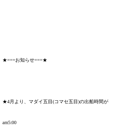
★===お知らせ===★
★4月より、マダイ五目(コマセ五目)の出船時間が
am5:00