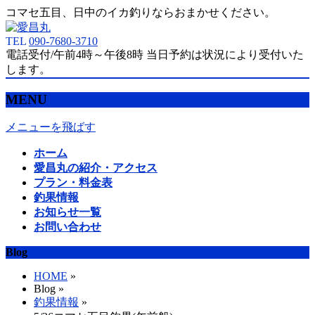
コマセ五目、日中のイカ釣りならおまかせください。
TEL
090-7680-3710
電話受付/午前4時～午後8時 当日予約は状況により受付いた
します。
MENU
メニューを飛ばす
ホーム
愛昌丸の紹介・アクセス
プラン・料金表
釣果情報
お知らせ一覧
お問い合わせ
Blog
HOME
»
Blog »
釣果情報
»