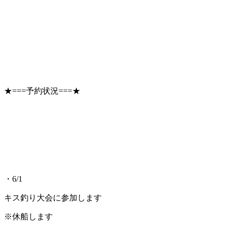
★===予約状況===★
・6/1
キス釣り大会に参加します
※休船します