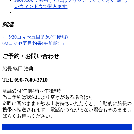
Facebook で共有するにはクリックしてください (新し
いウィンドウで開きます)
関連
←
5/30コマセ五目釣果(午後船)
6/2コマセ五目釣果(午前船)
→
ご予約・お問い合わせ
船長 篠田 浩典
TEL 090-7680-3710
電話受付/午前4時～午後8時
当日予約は状況により空きがある場合は可
※呼出音のまま30秒以上お待ちいただくと、自動的に船長の
携帯へ転送されます。電話がつながらない場合もそのままし
ばらくお待ちください。
アクセス