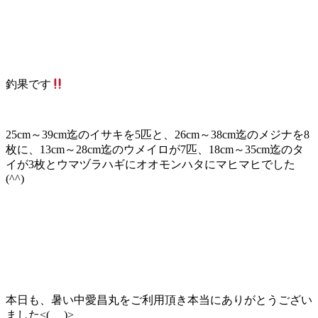
釣果です
25cm～39cm迄のイサキを5匹と、26cm～38cm迄のメジナを8
枚に、13cm～28cm迄のウメイロが7匹、18cm～35cm迄のタ
イが3枚とウマヅラハギにオオモンハタにマヒマヒでした
(^^)
本日も、暑い中愛昌丸をご利用頂き本当にありがとうござい
ました<(_ _)>