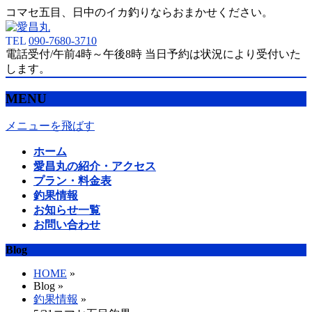
コマセ五目、日中のイカ釣りならおまかせください。
TEL
090-7680-3710
電話受付/午前4時～午後8時 当日予約は状況により受付いた
します。
MENU
メニューを飛ばす
ホーム
愛昌丸の紹介・アクセス
プラン・料金表
釣果情報
お知らせ一覧
お問い合わせ
Blog
HOME
»
Blog »
釣果情報
»