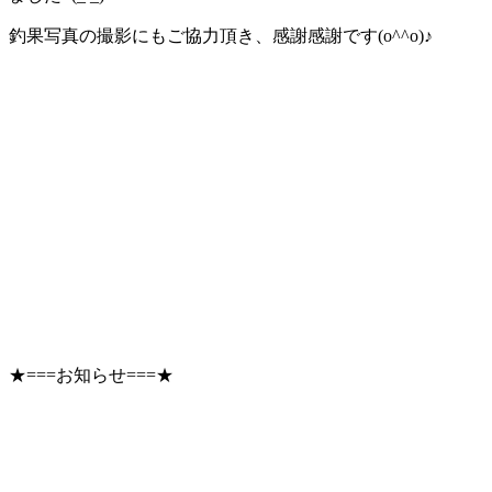
釣果写真の撮影にもご協力頂き、感謝感謝です(o^^o)♪
★===お知らせ===★