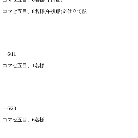
コマセ五目、8名様(午後船)※仕立て船
・6/11
コマセ五目、1名様
・6/23
コマセ五目、6名様