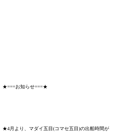
★===お知らせ===★
★4月より、マダイ五目(コマセ五目)の出船時間が