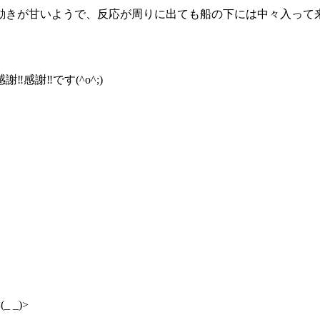
動きが甘いようで、反応が周りに出ても船の下には中々入って
謝‼️です(^o^;)
_)>