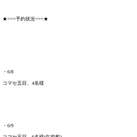
★===予約状況===★
・6/8
コマセ五目、4名様
・6/9
コマセ五目、6名様(午前船)