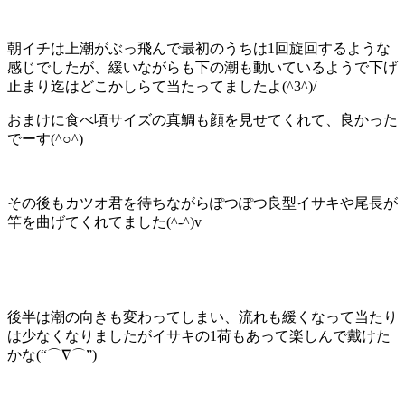
朝イチは上潮がぶっ飛んで最初のうちは1回旋回するような
感じでしたが、緩いながらも下の潮も動いているようで下げ
止まり迄はどこかしらて当たってましたよ(^3^)/
おまけに食べ頃サイズの真鯛も顔を見せてくれて、良かった
でーす(^○^)
その後もカツオ君を待ちながらぽつぽつ良型イサキや尾長が
竿を曲げてくれてました(^-^)v
後半は潮の向きも変わってしまい、流れも緩くなって当たり
は少なくなりましたがイサキの1荷もあって楽しんで戴けた
かな(“⌒∇⌒”)