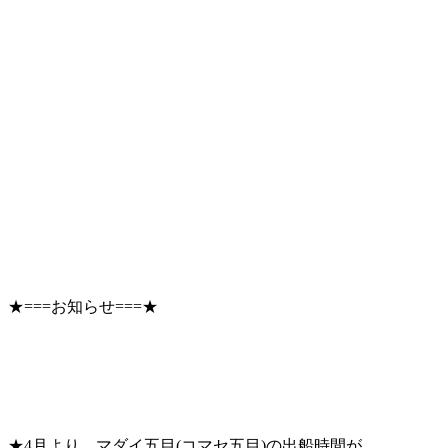
★===お知らせ===★
★4月より、マダイ五目(コマセ五目)の出船時間が