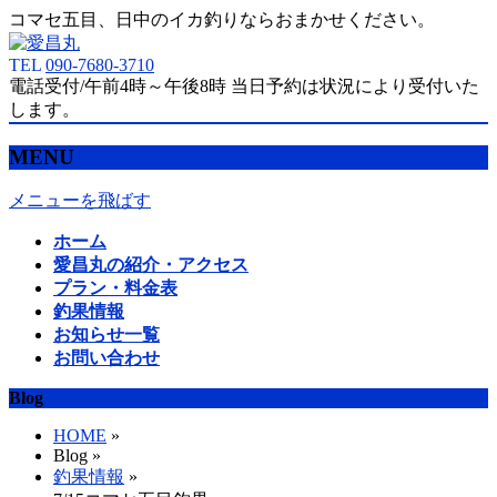
コマセ五目、日中のイカ釣りならおまかせください。
TEL
090-7680-3710
電話受付/午前4時～午後8時 当日予約は状況により受付いた
します。
MENU
メニューを飛ばす
ホーム
愛昌丸の紹介・アクセス
プラン・料金表
釣果情報
お知らせ一覧
お問い合わせ
Blog
HOME
»
Blog »
釣果情報
»