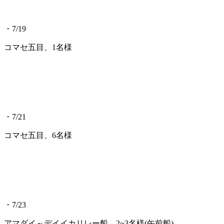
・7/19
コマセ五目、1名様
・7/21
コマセ五目、6名様
・7/23
アマダイ～デイイカリレー船、2~3名様(午前船)