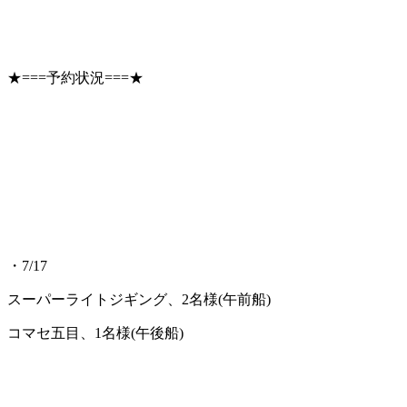
★===予約状況===★
・7/17
スーパーライトジギング、2名様(午前船)
コマセ五目、1名様(午後船)