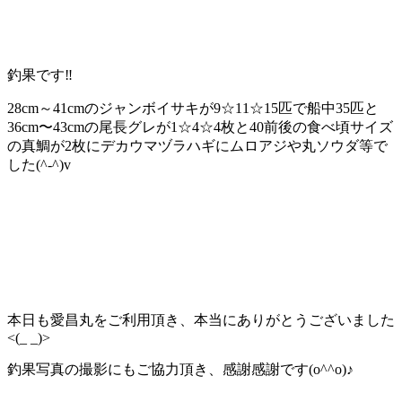
釣果です‼️
28cm～41cmのジャンボイサキが9☆11☆15匹で船中35匹と
36cm〜43cmの尾長グレが1☆4☆4枚と40前後の食べ頃サイズ
の真鯛が2枚にデカウマヅラハギにムロアジや丸ソウダ等で
した(^-^)v
本日も愛昌丸をご利用頂き、本当にありがとうございました
<(_ _)>
釣果写真の撮影にもご協力頂き、感謝感謝です(o^^o)♪