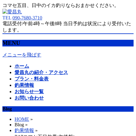
コマセ五目、日中のイカ釣りならおまかせください。
TEL
090-7680-3710
電話受付/午前4時～午後8時 当日予約は状況により受付いた
します。
MENU
メニューを飛ばす
ホーム
愛昌丸の紹介・アクセス
プラン・料金表
釣果情報
お知らせ一覧
お問い合わせ
Blog
HOME
»
Blog »
釣果情報
»