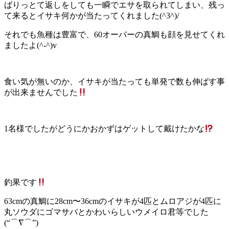
ばりっとて返しをしても一瞬でエサを取られてしまい、残っ
て来るとイサキ何かが当たってくれました(^3^)/
それでも魚種は豊富で、60オーバーの真鯛も顔を見せてくれ
ましたよ(^-^)v
食い気が無いのか、イサキが当たっても単発で数も伸ばす事
が出来ませんでした
1名様でしたがどうにかおかずはゲットして戴けたかな
釣果です
63cmの真鯛に28cm〜36cmのイサキが4匹とムロアジが4匹に
丸ソウダにゴマサバとかわいらしいウメイロ君等でした
(“⌒∇⌒”)