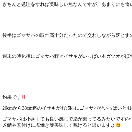
きちんと処理をすれば美味しい魚なんですが、あまりにも食
後半はゴマサバの取れ高十分だったので交わしながら落とす
週末の時化後にゴマサバ程々イサキがいっぱい本ガツオがぼ
釣果です
26cmから38cm迄のイサキが4☆5匹にゴマサバがいっぱいと41c
ゴマサバは小さくても良い感じで脂が乗ってるみたいです(^○^
〆鯖や煮付けに塩焼き等美味しく戴けると思いますよ