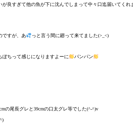
いが良すぎて他の魚が下に沈んでしまって中々口迄届いてくれ
のですが、あ
っと言う間に廻って来てました(>_<)
ちぼちって感じになりますよーに
パンパン
mの尾長グレと39cmの口太グレ等でした(^-^)v
)