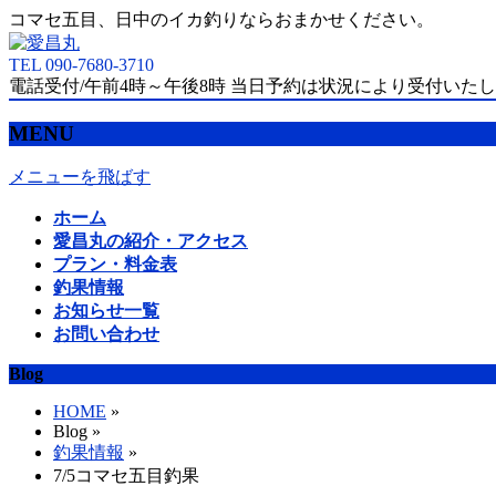
コマセ五目、日中のイカ釣りならおまかせください。
TEL 090-7680-3710
電話受付/午前4時～午後8時 当日予約は状況により受付いた
MENU
メニューを飛ばす
ホーム
愛昌丸の紹介・アクセス
プラン・料金表
釣果情報
お知らせ一覧
お問い合わせ
Blog
HOME
»
Blog »
釣果情報
»
7/5コマセ五目釣果